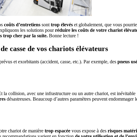
os
coûts d’entretiens
sont
trop élevés
et globalement, que vous pourri
expliquons les solutions pour
réduire les coûts de votre chariot élévat
 trop cher par la suite.
Bonne lecture !
 de casse de vos chariots élévateurs
prévus et exorbitants (accident, casse, etc.). Par exemple, des
pneus us
 la collision, avec une infrastructure ou un autre chariot, est inévitab
res
désastreuses. Beaucoup d’autres paramètres peuvent endommager le c
 votre chariot de manière
trop espacée
vous expose à des
risques matéri
es recommandations varient en fonction
de votre utilisation et de l’e