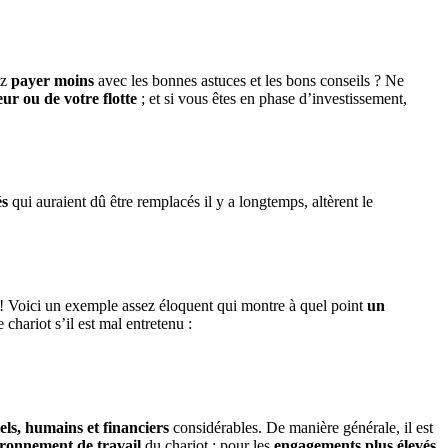
ez
payer moins
avec les bonnes astuces et les bons conseils ? Ne
eur ou de votre flotte
; et si vous êtes en phase d’investissement,
és
qui auraient dû être remplacés il y a longtemps, altèrent le
le ! Voici un exemple assez éloquent qui montre à quel point
un
hariot s’il est mal entretenu :
els, humains et financiers
considérables. De manière générale, il est
nvironnement de travail
du chariot : pour les
engagements plus élevés