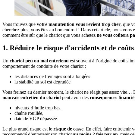
Vous trouvez que
votre manutention vous revient trop cher
, que v
cherchez plus, vous êtes au bon endroit ! Dans cet article, nous vous 
comment être sûr que le chariot que vous achetez
ne vous coûtera pas
1. Réduire le risque d'accidents et de coûts
Un
chariot peu ou mal entretenu
est souvent à l’origine de coûts im
comportement de conduite de votre chariot :
les distances de freinages sont allongées
la stabilité au sol est dégradée
Vous freinez au dernier moment, le chariot ne réagit pas assez vite… Et
mauvais entretien du chariot
peut avoir des
conséquences financiè
niveaux d’huile trop bas,
chaîne rouillée,
date de VGP dépassée
Le plus grand risque est le
risque de casse
. En effet, faire entretenir
recommandé d’entretenir son chariot
au moins 2 fois par an
, mais c